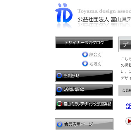
こち
の掲
い。
デザ
会員