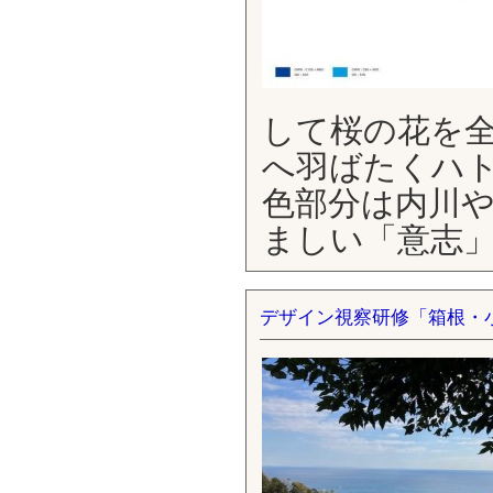
して桜の花を
へ羽ばたくハ
色部分は内川
ましい「意志
デザイン視察研修「箱根・