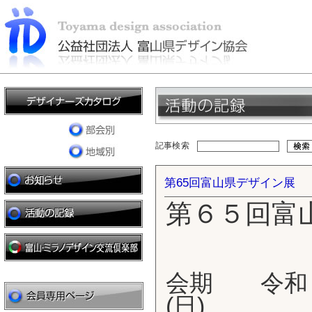
記事検索
第65回富山県デザイン展
第６５回富
会期 令和７
(日)