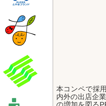
本コンペで採
内外の出店企
の増加を図るP