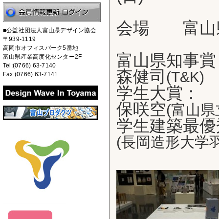
会場 富山
■公益社団法人富山県デザイン協会
〒939-1119
高岡市オフィスパーク5番地
富山県知事
富山県産業高度化センター2F
Tel:(0766) 63-7140
森健司
(T&K)
Fax:(0766) 63-7141
学生大賞：
保咲空
(富山
学生建築最
(長岡造形大学