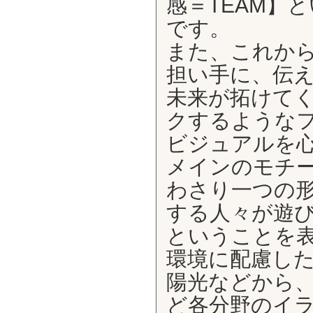
感＝TEAM】
です。
また、これか
担い手に、伝
未来が拓けて
クするような
ビジュアルを
メインのモチ
わさり一つの
する人々が遊
ということを
環境に配慮した
陽光などから
ど各分野のイ