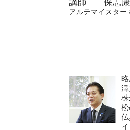
講師 保志康
アルテマイスター
略
澤
株
松
仏
イ