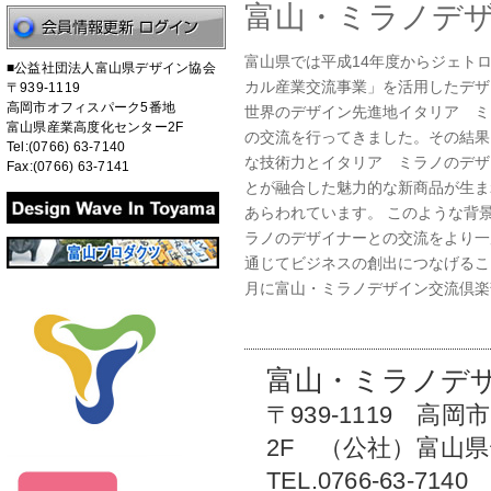
富山・ミラノデ
富山県では平成14年度からジェト
■公益社団法人富山県デザイン協会
カル産業交流事業」を活用したデザ
〒939-1119
高岡市オフィスパーク5番地
世界のデザイン先進地イタリア ミ
富山県産業高度化センター2F
の交流を行ってきました。その結果
Tel:(0766) 63-7140
な技術力とイタリア ミラノのデザ
Fax:(0766) 63-7141
とが融合した魅力的な新商品が生ま
あらわれています。 このような背
ラノのデザイナーとの交流をより一
通じてビジネスの創出につなげるこ
月に富山・ミラノデザイン交流倶楽
富山・ミラノデ
〒939-1119 
2F （公社）富山
TEL.0766-63-7140