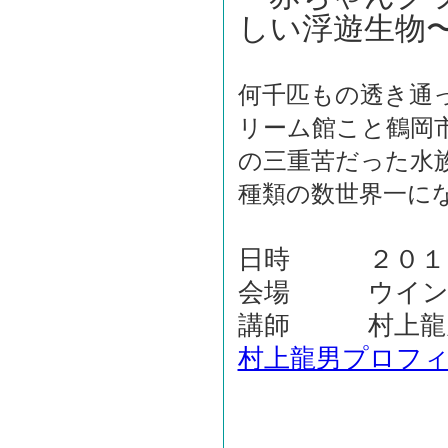
しい浮遊生物
何千匹もの透き通
リーム館こと鶴岡
の三重苦だった水
種類の数世界一に
日時 ２０１９年
会場 ウイング
講師 村上龍男
村上龍男プロフ