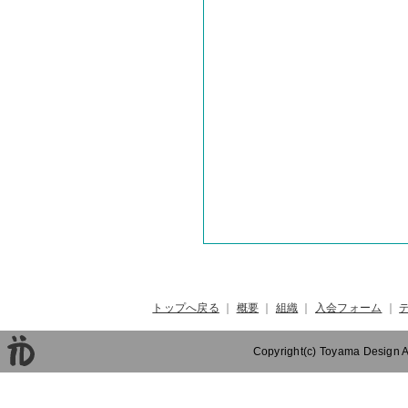
トップへ戻る
｜
概要
｜
組織
｜
入会フォーム
｜
Copyright(c) Toyama Design As